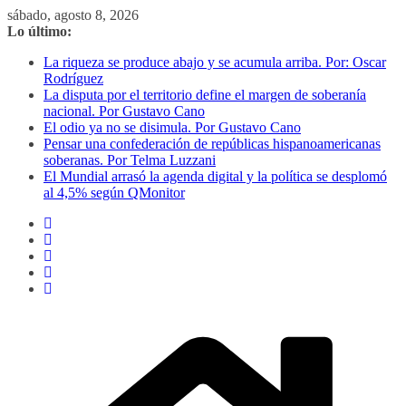
Saltar
sábado, agosto 8, 2026
al
Lo último:
contenido
La riqueza se produce abajo y se acumula arriba. Por: Oscar
Rodríguez
La disputa por el territorio define el margen de soberanía
nacional. Por Gustavo Cano
El odio ya no se disimula. Por Gustavo Cano
Pensar una confederación de repúblicas hispanoamericanas
soberanas. Por Telma Luzzani
El Mundial arrasó la agenda digital y la política se desplomó
al 4,5% según QMonitor