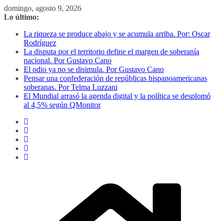
Saltar
domingo, agosto 9, 2026
al
Lo último:
contenido
La riqueza se produce abajo y se acumula arriba. Por: Oscar
Rodríguez
La disputa por el territorio define el margen de soberanía
nacional. Por Gustavo Cano
El odio ya no se disimula. Por Gustavo Cano
Pensar una confederación de repúblicas hispanoamericanas
soberanas. Por Telma Luzzani
El Mundial arrasó la agenda digital y la política se desplomó
al 4,5% según QMonitor