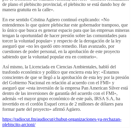
de plano el plebiscito provincial, el plebiscito se está dando hoy de
manera gratuita en la calle».
En ese sentido Cristina Agüero continuó explicando: «No
entendemos lo que quiere plebiscitar este gobernador tramposo, que
lo único que busca es generar espacio para que las empresas mineras
tengan la oportunidad de hacer presión sobre las comunidades para
torcer la voluntad popular» y respecto de la derogación de la ley
aseguró que «no les quedó otro remedio. Han avanzado, por
cuestiones de poder personal, en la aprobación de este proyecto
sabiendo que la voluntad popular era en contrario».
Así mismo, la Licenciada en Ciencias Ambientales, habló del
trasfondo económico y político que encierra esta ley: «Estamos
conscientes de que se llegó a la aprobación de esta ley por la presión
del Gobierno Nacional en relación al acuerdo con el FMI» y
aseguró que «esta inversión de la empresa Pan American Silver está
dentro de las inversiones de garantía del acuerdo con el FMI»,
además «el mayor grupo económico de este país, IRSA S.A, ha
invertido en el cordón Esquel cerca de 2 millones de dólares para
formar parte del proyecto» afirmó Agüero.
https://radiocut.fm/audiocut/chubut-organizaciones-ya-rechazan-
plebiscito-arcioni/