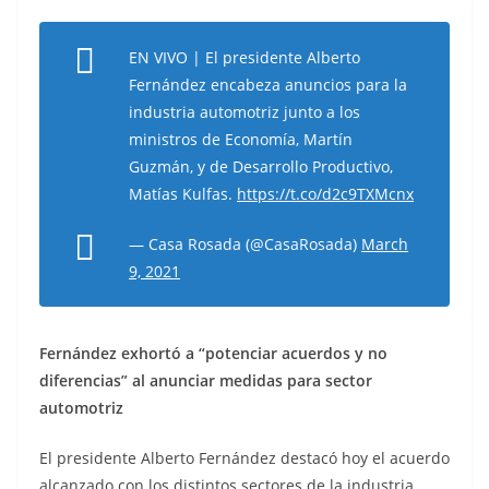
EN VIVO | El presidente Alberto
Fernández encabeza anuncios para la
industria automotriz junto a los
ministros de Economía, Martín
Guzmán, y de Desarrollo Productivo,
Matías Kulfas.
https://t.co/d2c9TXMcnx
— Casa Rosada (@CasaRosada)
March
9, 2021
Fernández exhortó a “potenciar acuerdos y no
diferencias” al anunciar medidas para sector
automotriz
El presidente Alberto Fernández destacó hoy el acuerdo
alcanzado con los distintos sectores de la industria