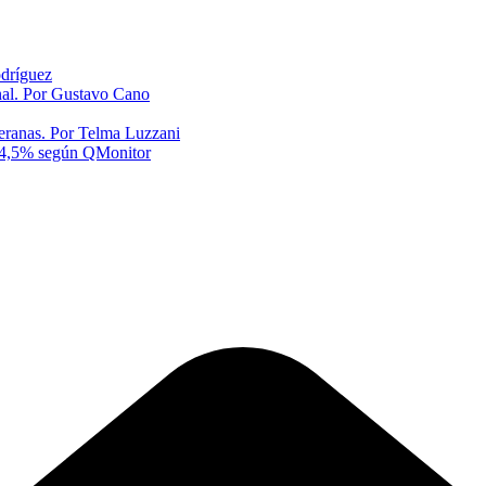
odríguez
onal. Por Gustavo Cano
eranas. Por Telma Luzzani
al 4,5% según QMonitor