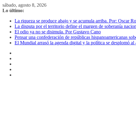
Saltar
sábado, agosto 8, 2026
al
Lo último:
contenido
La riqueza se produce abajo y se acumula arriba. Por: Oscar R
La disputa por el territorio define el margen de soberanía naci
El odio ya no se disimula. Por Gustavo Cano
Pensar una confederación de repúblicas hispanoamericanas sob
El Mundial arrasó la agenda digital y la política se desplomó 