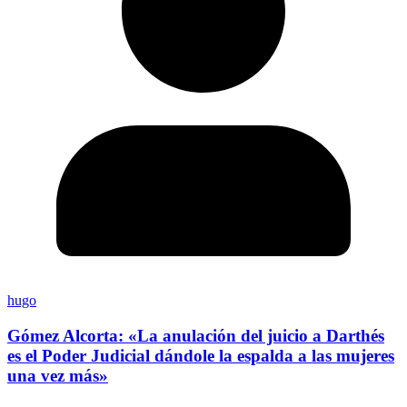
hugo
Gómez Alcorta: «La anulación del juicio a Darthés
es el Poder Judicial dándole la espalda a las mujeres
una vez más»