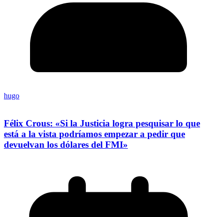
hugo
Félix Crous: «Si la Justicia logra pesquisar lo que
está a la vista podríamos empezar a pedir que
devuelvan los dólares del FMI»