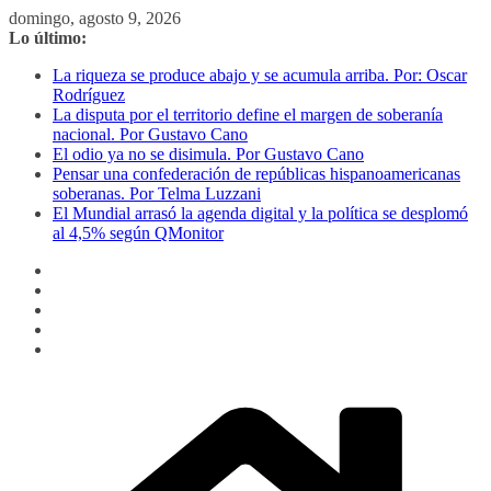
Saltar
domingo, agosto 9, 2026
al
Lo último:
contenido
La riqueza se produce abajo y se acumula arriba. Por: Oscar
Rodríguez
La disputa por el territorio define el margen de soberanía
nacional. Por Gustavo Cano
El odio ya no se disimula. Por Gustavo Cano
Pensar una confederación de repúblicas hispanoamericanas
soberanas. Por Telma Luzzani
El Mundial arrasó la agenda digital y la política se desplomó
al 4,5% según QMonitor