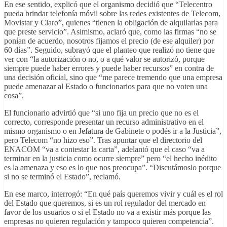
En ese sentido, explicó que el organismo decidió que “Telecentro
pueda brindar telefonía móvil sobre las redes existentes de Telecom,
Movistar y Claro”, quienes “tienen la obligación de alquilarlas para
que preste servicio”. Asimismo, aclaró que, como las firmas “no se
ponían de acuerdo, nosotros fijamos el precio (de ese alquiler) por
60 días”. Seguido, subrayó que el planteo que realizó no tiene que
ver con “la autorización o no, o a qué valor se autorizó, porque
siempre puede haber errores y puede haber recursos” en contra de
una decisión oficial, sino que “me parece tremendo que una empresa
puede amenazar al Estado o funcionarios para que no voten una
cosa”.
El funcionario advirtió que “si uno fija un precio que no es el
correcto, corresponde presentar un recurso administrativo en el
mismo organismo o en Jefatura de Gabinete o podés ir a la Justicia”,
pero Telecom “no hizo eso”. Tras apuntar que el directorio del
ENACOM “va a contestar la carta”, adelantó que el caso “va a
terminar en la justicia como ocurre siempre” pero “el hecho inédito
es la amenaza y eso es lo que nos preocupa”. “Discutámoslo porque
si no se terminó el Estado”, reclamó.
En ese marco, interrogó: “En qué país queremos vivir y cuál es el rol
del Estado que queremos, si es un rol regulador del mercado en
favor de los usuarios o si el Estado no va a existir más porque las
empresas no quieren regulación y tampoco quieren competencia”.