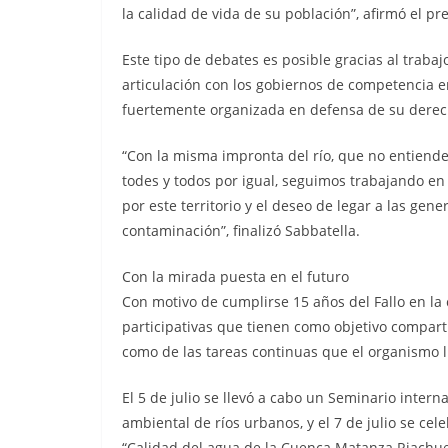
la calidad de vida de su población”, afirmó el p
Este tipo de debates es posible gracias al traba
articulación con los gobiernos de competencia
fuertemente organizada en defensa de su derech
“Con la misma impronta del río, que no entiende d
todes y todos por igual, seguimos trabajando e
por este territorio y el deseo de legar a las ge
contaminación”, finalizó Sabbatella.
Con la mirada puesta en el futuro
Con motivo de cumplirse 15 años del Fallo en l
participativas que tienen como objetivo comparti
como de las tareas continuas que el organismo l
El 5 de julio se llevó a cabo un Seminario inte
ambiental de ríos urbanos, y el 7 de julio se ce
“Calidad del agua de la Cuenca Matanza Riachuel