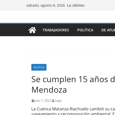
Saltar
Lo último:
sábado, agosto 8, 2026
al
contenido
TRABAJADORES
POLÍTICA
DE AFU
POLÍTICA
Se cumplen 15 años de
Mendoza
julio 7, 2023
hugo
La Cuenca Matanza Riachuelo cambió su car
saneamiento y recomposición ambiental. E