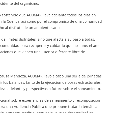
residente del organismo.
jo sostenido que ACUMAR lleva adelante todos los días en
 en la Cuenca, así como por el compromiso de una comunidad
o al disfrute de un ambiente sano.
e límites distritales, sino que afecta a su paso a todas,
n comunidad para recuperar y cuidar lo que nos une: el amor
neraciones que vienen una Cuenca diferente libre de
a causa Mendoza, ACUMAR llevó a cabo una serie de jornadas
r los balances, tanto de la ejecución de obras estructurales,
leva adelante y perspectivas a futuro sobre el saneamiento.
rnacional sobre experiencias de saneamiento y recomposición
lebra una Audiencia Pública que propone tratar la temática
o. Conocer, medir e intervenir”, que se desarrollará en