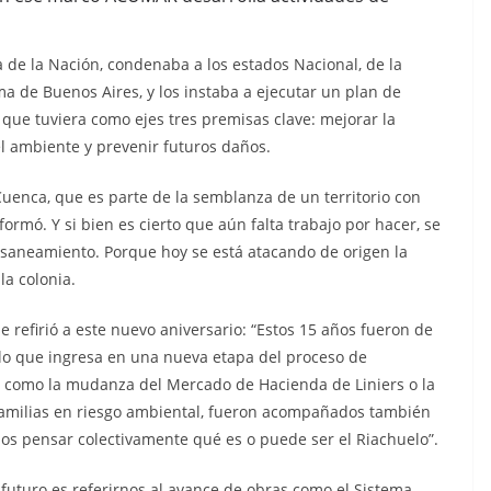
ia de la Nación, condenaba a los estados Nacional, de la
a de Buenos Aires, y los instaba a ejecutar un plan de
ue tuviera como ejes tres premisas clave: mejorar la
l ambiente y prevenir futuros daños.
 Cuenca, que es parte de la semblanza de un territorio con
ormó. Y si bien es cierto que aún falta trabajo por hacer, se
saneamiento. Porque hoy se está atacando de origen la
a colonia.
e refirió a este nuevo aniversario: “Estos 15 años fueron de
o que ingresa en una nueva etapa del proceso de
, como la mudanza del Mercado de Hacienda de Liniers o la
familias en riesgo ambiental, fueron acompañados también
os pensar colectivamente qué es o puede ser el Riachuelo”.
 futuro es referirnos al avance de obras como el Sistema