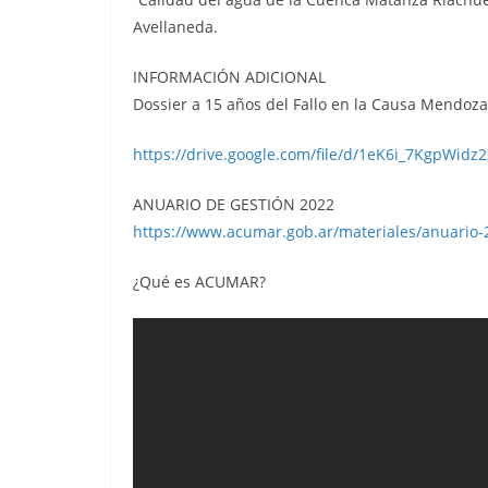
Avellaneda.
INFORMACIÓN ADICIONAL
Dossier a 15 años del Fallo en la Causa Mendoza
https://drive.google.com/file/d/1eK6i_7KgpWi
ANUARIO DE GESTIÓN 2022
https://www.acumar.gob.ar/materiales/anuario
¿Qué es ACUMAR?