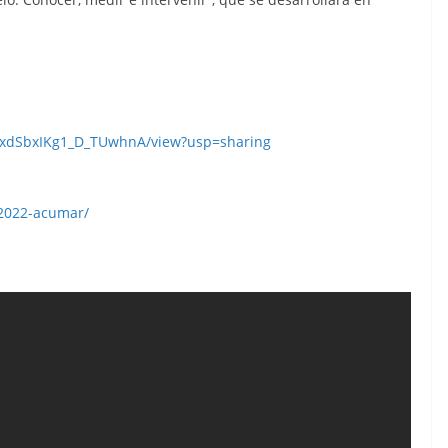
dz2xdSbxIKg1_D_TUwhnA/view?usp=sharing
-2022-acumar/