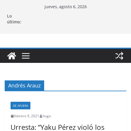
Saltar
jueves, agosto 6, 2026
al
Lo
contenido
último:
Andrés Arauz
DE AFUERA
febrero 9, 2021
hugo
Urresta: ”Yaku Pérez violó los