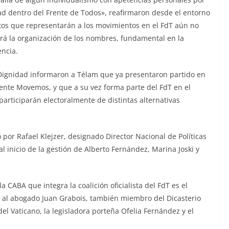
ad dentro del Frente de Todos», reafirmaron desde el entorno
atos que representarán a los movimientos en el FdT aún no
á la organización de los nombres, fundamental en la
encia.
 Dignidad informaron a Télam que ya presentaron partido en
rente Movemos, y que a su vez forma parte del FdT en el
participarán electoralmente de distintas alternativas
 por Rafael Klejzer, designado Director Nacional de Políticas
al inicio de la gestión de Alberto Fernández, Marina Joski y
a CABA que integra la coalición oficialista del FdT es el
s al abogado Juan Grabois, también miembro del Dicasterio
el Vaticano, la legisladora porteña Ofelia Fernández y el