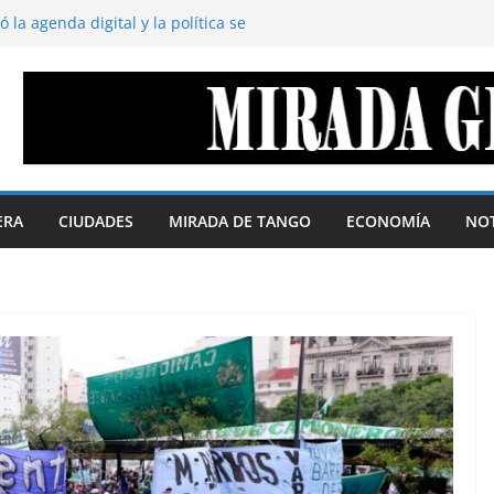
 la agenda digital y la política se
5% según QMonitor
oduce abajo y se acumula arriba. Por:
l territorio define el margen de soberanía
ustavo Cano
 disimula. Por Gustavo Cano
ederación de repúblicas
as soberanas. Por Telma Luzzani
ERA
CIUDADES
MIRADA DE TANGO
ECONOMÍA
NOT