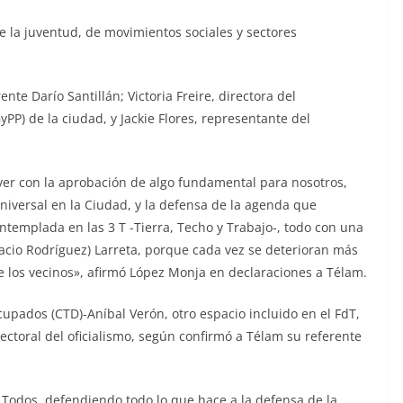
e la juventud, de movimientos sociales y sectores
nte Darío Santillán; Victoria Freire, directora del
PP) de la ciudad, y Jackie Flores, representante del
er con la aprobación de algo fundamental para nosotros,
niversal en la Ciudad, y la defensa de la agenda que
ntemplada en las 3 T -Tierra, Techo y Trabajo-, todo con una
cio Rodríguez) Larreta, porque cada vez se deterioran más
de los vecinos», afirmó López Monja en declaraciones a Télam.
upados (CTD)-Aníbal Verón, otro espacio incluido en el FdT,
toral del oficialismo, según confirmó a Télam su referente
 Todos, defendiendo todo lo que hace a la defensa de la