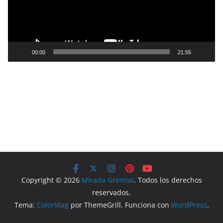
o
d
u
c
t
00:00
21:55
o
r
d
e
v
í
d
e
o
Copyright © 2026
Mirada Gremial
. Todos los derechos
reservados.
Tema:
ColorMag
por ThemeGrill. Funciona con
WordPress
.