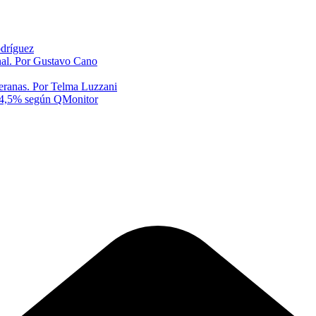
odríguez
onal. Por Gustavo Cano
eranas. Por Telma Luzzani
al 4,5% según QMonitor