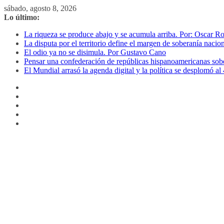
Saltar
sábado, agosto 8, 2026
al
Lo último:
contenido
La riqueza se produce abajo y se acumula arriba. Por: Oscar R
La disputa por el territorio define el margen de soberanía naci
El odio ya no se disimula. Por Gustavo Cano
Pensar una confederación de repúblicas hispanoamericanas sob
El Mundial arrasó la agenda digital y la política se desplomó 