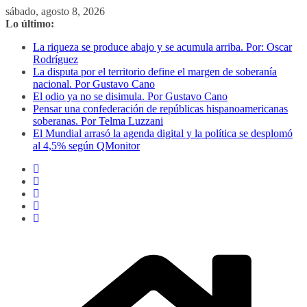
Saltar
sábado, agosto 8, 2026
al
Lo último:
contenido
La riqueza se produce abajo y se acumula arriba. Por: Oscar
Rodríguez
La disputa por el territorio define el margen de soberanía
nacional. Por Gustavo Cano
El odio ya no se disimula. Por Gustavo Cano
Pensar una confederación de repúblicas hispanoamericanas
soberanas. Por Telma Luzzani
El Mundial arrasó la agenda digital y la política se desplomó
al 4,5% según QMonitor