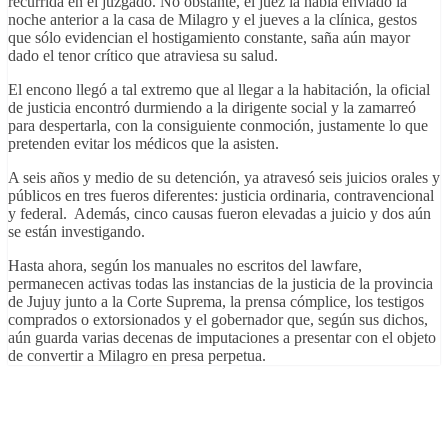
recurrida en el juzgado. No obstante, el juez la había enviado la
noche anterior a la casa de Milagro y el jueves a la clínica, gestos
que sólo evidencian el hostigamiento constante, saña aún mayor
dado el tenor crítico que atraviesa su salud.
El encono llegó a tal extremo que al llegar a la habitación, la oficial
de justicia encontró durmiendo a la dirigente social y la zamarreó
para despertarla, con la consiguiente conmoción, justamente lo que
pretenden evitar los médicos que la asisten.
A seis años y medio de su detención, ya atravesó seis juicios orales y
públicos en tres fueros diferentes: justicia ordinaria, contravencional
y federal. Además, cinco causas fueron elevadas a juicio y dos aún
se están investigando.
Hasta ahora, según los manuales no escritos del lawfare,
permanecen activas todas las instancias de la justicia de la provincia
de Jujuy junto a la Corte Suprema, la prensa cómplice, los testigos
comprados o extorsionados y el gobernador que, según sus dichos,
aún guarda varias decenas de imputaciones a presentar con el objeto
de convertir a Milagro en presa perpetua.