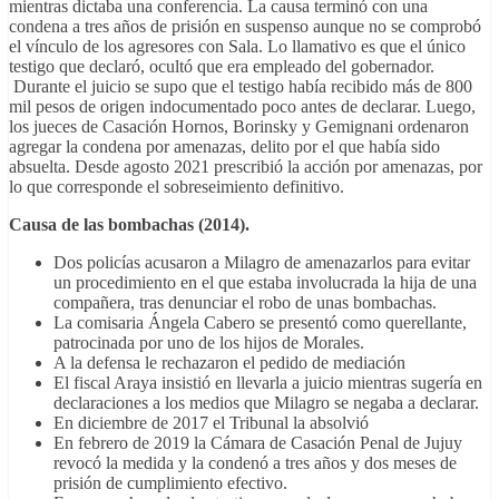
mientras dictaba una conferencia. La causa terminó con una
condena a tres años de prisión en suspenso aunque no se comprobó
el vínculo de los agresores con Sala. Lo llamativo es que el único
testigo que declaró, ocultó que era empleado del gobernador.
Durante el juicio se supo que el testigo había recibido más de 800
mil pesos de origen indocumentado poco antes de declarar. Luego,
los jueces de Casación Hornos, Borinsky y Gemignani ordenaron
agregar la condena por amenazas, delito por el que había sido
absuelta. Desde agosto 2021 prescribió la acción por amenazas, por
lo que corresponde el sobreseimiento definitivo.
Causa de las bombachas (2014).
Dos policías acusaron a Milagro de amenazarlos para evitar
un procedimiento en el que estaba involucrada la hija de una
compañera, tras denunciar el robo de unas bombachas.
La comisaria Ángela Cabero se presentó como querellante,
patrocinada por uno de los hijos de Morales.
A la defensa le rechazaron el pedido de mediación
El fiscal Araya insistió en llevarla a juicio mientras sugería en
declaraciones a los medios que Milagro se negaba a declarar.
En diciembre de 2017 el Tribunal la absolvió
En febrero de 2019 la Cámara de Casación Penal de Jujuy
revocó la medida y la condenó a tres años y dos meses de
prisión de cumplimiento efectivo.