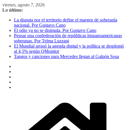
Saltar
viernes, agosto 7, 2026
al
Lo último:
contenido
La disputa por el territorio define el margen de soberanía
nacional. Por Gustavo Cano
El odio ya no se disimula. Por Gustavo Cano
Pensar una confederación de repúblicas hispanoamericanas
soberanas. Por Telma Luzzani
El Mundial arrasó la agenda digital y la política se desplomó
al 4,5% según QMonitor
Tangos y canciones para Mercedes llegan al Galpón Sosa