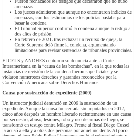
Fueron rechazados los testigos que declararon que no hubo
amenazas
Los jueces admitieron que aunque no encontraron indicios de
amenazas, con los testimonios de los policías bastaba para
basar la condena
El Tribunal Superior confirmó la condena aunque la redujo a
dos años de prisión.
En febrero de 2021, tras rechazar un recurso de queja, la
Corte Suprema dejó firme la condena, argumentando
limitaciones para revisar sentencias de tribunales provinciales.
El CELS y ANDHES centraron su denuncia ante la Corte
Interamericana en la “causa de las bombachas”, en la que todas las
instancias de revisión de la condena fueron superficiales y se
violaron numerosos derechos y garantías reconocidos por la
Convención Americana sobre Derechos Humanos.
Causa por sustracción de expediente (2009)
Un instructor judicial denunció en 2009 la sustracción de un
expediente. Aunque la causa fue cerrada sin imputados en 2012,
cinco años después un hombre liberado recientemente en una causa
por secuestro, abuso, lesiones, robo y uso de armas de fuego, se
transformó en testigo contra Milagro. Frente al fiscal Diego Cussel
la acusó a ella y a otras dos personas por aquel incidente. Al poco
tiempo, el juez Pablo Pullen Llermanos anuló el sobreseimiento y