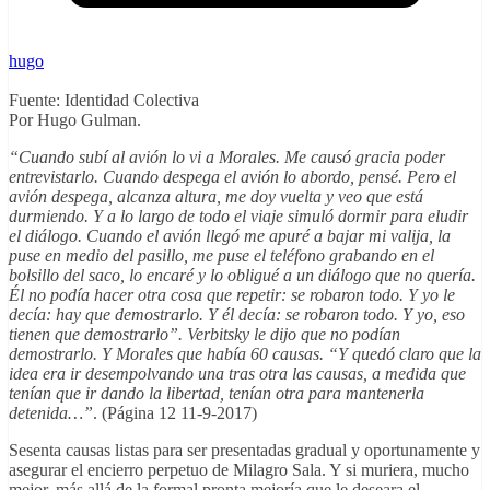
hugo
Fuente: Identidad Colectiva
Por Hugo Gulman.
“Cuando subí al avión lo vi a Morales. Me causó gracia poder
entrevistarlo. Cuando despega el avión lo abordo, pensé. Pero el
avión despega, alcanza altura, me doy vuelta y veo que está
durmiendo. Y a lo largo de todo el viaje simuló dormir para eludir
el diálogo. Cuando el avión llegó me apuré a bajar mi valija, la
puse en medio del pasillo, me puse el teléfono grabando en el
bolsillo del saco, lo encaré y lo obligué a un diálogo que no quería.
Él no podía hacer otra cosa que repetir: se robaron todo. Y yo le
decía: hay que demostrarlo. Y él decía: se robaron todo. Y yo, eso
tienen que demostrarlo”. Verbitsky le dijo que no podían
demostrarlo. Y Morales que había 60 causas. “Y quedó claro que la
idea era ir desempolvando una tras otra las causas, a medida que
tenían que ir dando la libertad, tenían otra para mantenerla
detenida…”
. (Página 12 11-9-2017)
Sesenta causas listas para ser presentadas gradual y oportunamente y
asegurar el encierro perpetuo de Milagro Sala. Y si muriera, mucho
mejor, más allá de la formal pronta mejoría que le deseara el