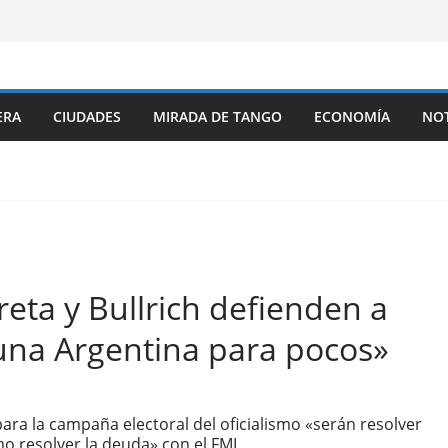
ERA
CIUDADES
MIRADA DE TANGO
ECONOMÍA
NOT
eta y Bullrich defienden a
 una Argentina para pocos»
para la campaña electoral del oficialismo «serán resolver
mo resolver la deuda» con el FMI