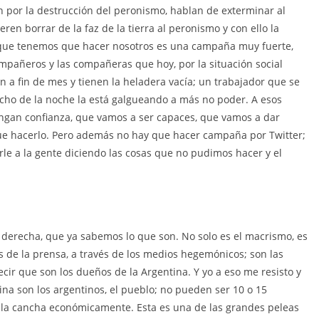
en por la destrucción del peronismo, hablan de exterminar al
ren borrar de la faz de la tierra al peronismo y con ello la
o que tenemos que hacer nosotros es una campaña muy fuerte,
compañeros y las compañeras que hoy, por la situación social
a fin de mes y tienen la heladera vacía; un trabajador que se
 ocho de la noche la está galgueando a más no poder. A esos
ngan confianza, que vamos a ser capaces, que vamos a dar
que hacerlo. Pero además no hay que hacer campaña por Twitter;
arle a la gente diciendo las cosas que no pudimos hacer y el
a derecha, que ya sabemos lo que son. No solo es el macrismo, es
s de la prensa, a través de los medios hegemónicos; son las
r que son los dueños de la Argentina. Y yo a eso me resisto y
ina son los argentinos, el pueblo; no pueden ser 10 o 15
 la cancha económicamente. Esta es una de las grandes peleas