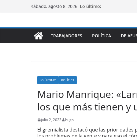
Saltar
Lo último:
sábado, agosto 8, 2026
al
contenido
TRABAJADORES
POLÍTICA
DE AFU
LO ÚLTIMO
POLÍTICA
Mario Manrique: «Larr
los que más tienen y
julio 2, 2023
hugo
El gremialista destacó que las prioridades 
los problemas de la gente y para eso el có