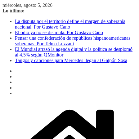
Saltar
miércoles, agosto 5, 2026
al
Lo último:
contenido
La disputa por el territorio define el margen de soberanía
nacional. Por Gustavo Cano
El odio ya no se disimula. Por Gustavo Cano
Pensar una confederación de repúblicas hispanoamericanas
soberanas. Por Telma Luzzani
El Mundial arrasó la agenda digital y la política se desplomó
al 4,5% según QMonitor
Tangos y canciones para Mercedes llegan al Galpón Sosa